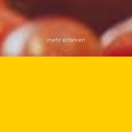
mehr erfahren
mehr erfahren
REAL FOOD
COACHING sind
Verena Spitz und
Horst M.